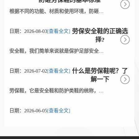
防砸劳保鞋的基本标准
根据不同的功能、材质和使用环境，防砸劳
保鞋的样式和功能也有一定的区别，其更换
的时间也不一样。
劳保安全鞋的正确选
日期：
2026-08-03
[查看全文]
择?
安全鞋，我们简单来说就是保护足部安全的
鞋子，对于劳保安全鞋是很多顾客的重要选
择，对于足部保护我们也是要很好的保护去
什么是劳保鞋呢？了
日期：
2026-07-02
[查看全文]
重视的，简单来说如何我们工作出现在这些
解一下
区域工作的话，我们就要选择其对应的鞋
子，如果环境中有尖锐的物体刺穿鞋底，要
劳保鞋，它是安全鞋和防护类鞋的统称，也
防止刺穿
称安全鞋。一般在不同的工作场合穿用的具
有保护脚部及腿部免受可预见的伤害的鞋
日期：
2026-06-05
[查看全文]
类。安全鞋主要有护趾防砸鞋、绝缘鞋、防
静电鞋、绝缘鞋、导电鞋、炼钢鞋、橡胶
靴、防寒鞋等。