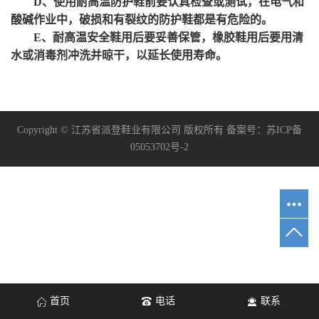
D、使用耐高温防护鞋前要认真检查或测试，在电气和
酸碱作业中，破损和有裂纹的防护鞋都是有危险的。
E、耐高温安全鞋用后要妥善保管，橡胶鞋用后要用清
水或消毒剂冲洗并晾干，以延长使用寿命。
Copyright © 江苏省派登鞋业有限公司 版权所有 备案号：
苏ICP备
05053702号-2
首页
电话
联系